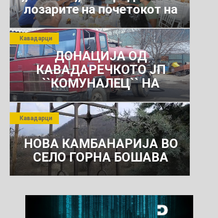
лозарите на почетокот на
јули 2026 г.
Кавадарци
ДОНАЦИЈА ОД
КАВАДАРЕЧКОТО ЈП
``КОМУНАЛЕЦ`` НА
РОСОМАНСКОТО ЈАВНО
ПРЕТПРИЈАТИЕ ЗА
Кавадарци
КОМУНАЛНО УСЛУГИ
НОВА КАМБАНАРИЈА ВО
СЕЛО ГОРНА БОШАВА