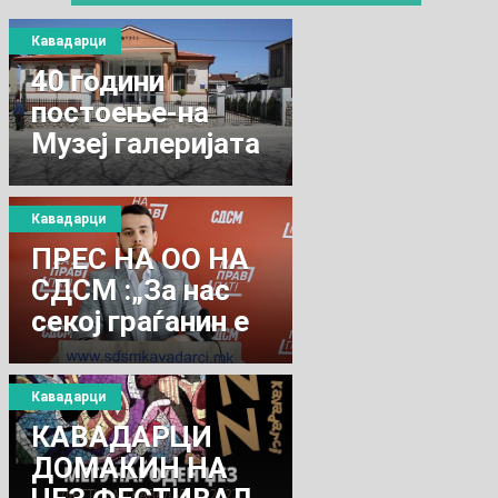
Кавадарци
40 години
постоење-на
Музеј галеријата
на Кавадарци
Кавадарци
ПРЕС НА ОО НА
СДСМ :„За нас
секој граѓанин е
важен!“
Кавадарци
КАВАДАРЦИ
ДОМАКИН НА