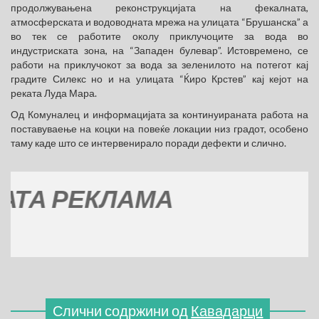
продолжувањена реконструкцијата на фекалната,
атмосферската и водоводната мрежа на улицата “Брушанска” а
во тек се работите околу приклучоците за вода во
индустриската зона, на “Западен булевар”. Истовремено, се
работи на приклучокот за вода за зеленилото на потегот кај
градите Силекс но и на улицата “Ќиро Крстев” кај кејот на
реката Луда Мара.
Од Комуналец и информацијата за континуираната работа на
поставуваење на коцки на повеќе локации низ градот, особено
таму каде што се интервенирало поради дефекти и слично.
 РЕКЛАМА
Слични содржини од
Кавадарци