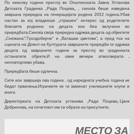
По неколку години престој во Општинската Јавна Установа
Детската Градинка „Рада Поцева„ , синоќа беше изведена
завршна приредна на генерацијата родена 2012 година.Убав
настан за кој владееше „страшен“ интерес од родителите
блиските роднини на децата кои беа вклучени во
приредбата.Синоќа своја приредна одржаа децата од објектите
„Снежана“,“Гроздоберче“ и „Ваташки цветови“, а пред тоа на
сцената на Домот на Културата завршните приредби ги одржаа
децата од завршните години за престој во градинката
останатите објекти.И на овие вечери атмосверата ,
неповторливо убава.
Приредбата беше одлична.
Сите кои завршија ова година , од наредната учебна година ке
бидат првачиња.Играчките ке ги заменат училишните клупи и
книги.
Директорката на Детската устанива „Рада Поцева„-Цанк
Добринова„ на почетокот им се обрати на присутните.
МЕСТО ЗА ВАШ