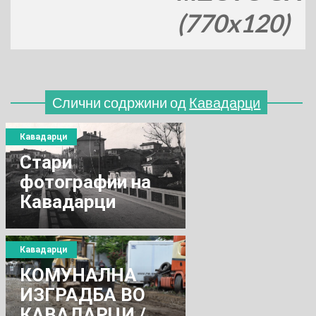
(770x120)
Слични содржини од
Кавадарци
Кавадарци
Стари
фотографии на
Кавадарци
Кавадарци
КОМУНАЛНА
ИЗГРАДБА ВО
КАВАДАРЦИ /