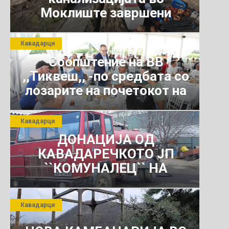
Моклиште завршени
Кавадарци
Соопштение на ВВ
,,Тиквеш,, -по средбата со
лозарите на почетокот на
јули 2026 г.
Кавадарци
ДОНАЦИЈА ОД
КАВАДАРЕЧКОТО ЈП
``КОМУНАЛЕЦ`` НА
РОСОМАНСКОТО ЈАВНО
ПРЕТПРИЈАТИЕ ЗА
Кавадарци
КОМУНАЛНО УСЛУГИ