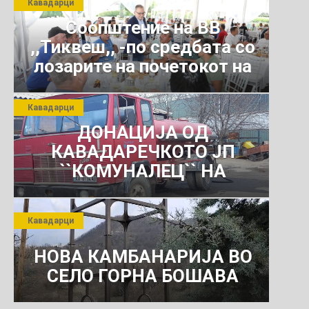
Кавадарци
Соопштение на ВВ
,,Тиквеш,, -по средбата со
лозарите на почетокот на
јули 2026 г.
Кавадарци
ДОНАЦИЈА ОД
КАВАДАРЕЧКОТО ЈП
``КОМУНАЛЕЦ`` НА
РОСОМАНСКОТО ЈАВНО
ПРЕТПРИЈАТИЕ ЗА
Кавадарци
КОМУНАЛНО УСЛУГИ
НОВА КАМБАНАРИЈА ВО
СЕЛО ГОРНА БОШАВА