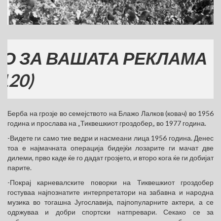
А ВАШАТА РЕКЛАМА
Берба на грозје во семејството на Блажо Лалков (ковач) во 1956
година и прослава на „Тиквешкиот гроздобер„ во 1977 година.
-Видете ги само тие ведри и насмеани лица 1956 година. Денес
тоа е најмачната операција бидејќи лозарите ги мачат две
дилеми, прво каде ќе го дадат грозјето, и второ кога ќе ги добијат
парите.
-Покрај карневалските поворки на Тиквешкиот гроздобер
гостуваа најпознатите интерпретатори на забавна и народна
музика во тогашна Југославија, пајпопуларните актери, а се
одржуваа и добри спортски натпревари. Секако се за