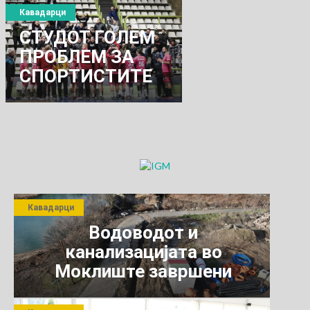
„Силно и одлучно
Кавадарци
кон иднината“
СТУДОТ ГОЛЕМ
ПРОБЛЕМ ЗА
СПОРТИСТИТЕ
Кавадарци
Водоводот и
канализацијата во
Моклиште завршени