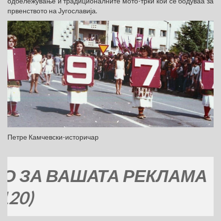
одбележување и традиционалните мото-трки кои се бодуваа за
првенството на Југославија.
Петре Камчевски-историчар
А ВАШАТА РЕКЛАМА