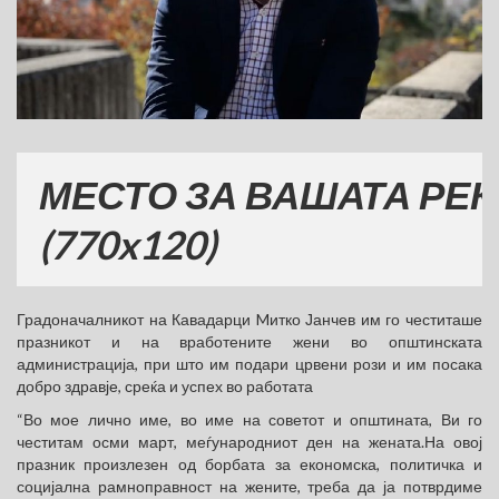
СТО ЗА ВАШАТА РЕКЛАМ
70x120)
Градоначалникот на Кавадарци Mитко Јанчев им го честиташе
празникот и на вработените жени во општинската
администрација, при што им подари црвени рози и им посака
добро здравје, среќа и успех во работата
“Во мое лично име, во име на советот и општината, Ви го
честитам осми март, меѓународниот ден на жената.На овој
празник произлезен од борбата за економска, политичка и
социјална рамноправност на жените, треба да ја потврдиме