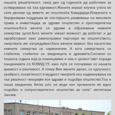
нашата решителност, секој ден од годината да работиме за
остварување на таа еднаквост.Жените играат клучна улога во
сите делови од живото во општината Кавадарци.Искрената и
берзрезерва поддршка во постојаното развивање на женските
права е инвестиција за здраво општество и просперитетна
општина.Кога жените се здрави и образовани нивните
семејства цутат.Кога жените имаат можност да работат и да
заработуваат како рамноправни партнери во општетството,
смејствата им напредуваат.Кога жените живеат без насилство
нивните семејства се хармонични. А кога семејствата се
стабилни, стабилни се заедницата и државата.Соочени со
тешката година која ја поминуваме и ние и целиот свет поради
пандемијата со КОВИД-19, како луѓе се соочуваме со нашата
кревкост и ранливост. А токму Вие жените денес, со одлучност,
храброст, посветеност и мудрост чекорите кон надминување на
таа реалност чекорејќи кон здрави и подобро општество.Тоа е
наша заедничка битка што не води кон промените во едно
подобро и попросперитетно општество за сите.“ честиташе
Јанчев.