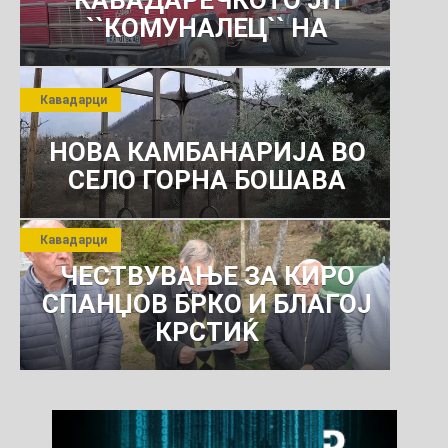
``КОМУНАЛЕЦ`` НА
РОСОМАНСКОТО ЈАВНО
ПРЕТПРИЈАТИЕ ЗА
Кавадарци
КОМУНАЛНО УСЛУГИ
НОВА КАМБАНАРИЈА ВО
СЕЛО ГОРНА БОШАВА
Кавадарци
ЧЕСТВУВАЊЕ ЗА КИРО
СПАНЏОВ БРКО И БЛАГОЈ
КРСТИЌ