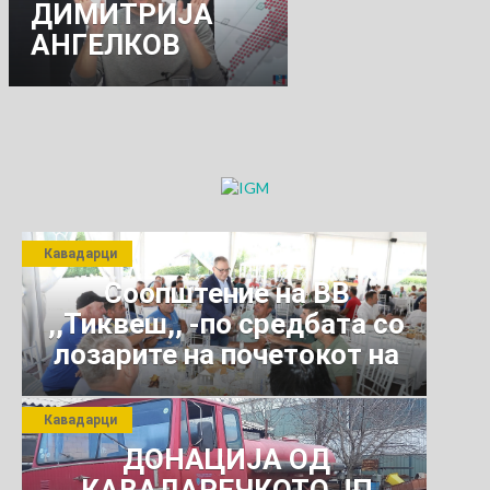
ДИМИТРИЈА
АНГЕЛКОВ
:“ИМА
РАЗБИРАЊЕ ЗА
МОИТЕ
ИНОВАЦИИ„
Кавадарци
Соопштение на ВВ
,,Тиквеш,, -по средбата со
лозарите на почетокот на
јули 2026 г.
Кавадарци
ДОНАЦИЈА ОД
КАВАДАРЕЧКОТО ЈП