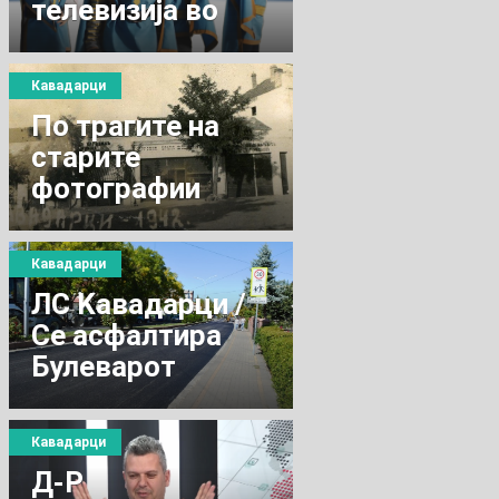
телевизија во
Србија, „РТС“.
Кавадарци
По трагите на
старите
фотографии
Кавадарци
ЛС Kавадарци /
Се асфалтира
Булеварот
“„Цветан Димов“
Кавадарци
Д-Р