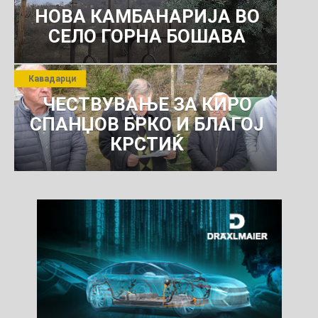
НОВА КАМБАНАРИЈА ВО
СЕЛО ГОРНА БОШАВА
Кавадарци
ЧЕСТВУВАЊЕ ЗА КИРО
СПАНЏОВ БРКО И БЛАГОЈ
КРСТИЌ