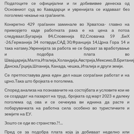
Податоците се официјални и ги добививме денеска од
Основниот суд во Кавадарци и увренијата се издаваат без
поголемо чекање на граѓаните.
Конкретно 429 граѓанин заминале во Хрватска- главно на
приморјето каде работната рака е на цена а потоа
следуваат,Бугарија 84,Словенија 82,Словачка 59 ,БиХ
-26,Германија 34 потврди,САД 30,Франција 14,Црна Гора 14 и
така натаму.Увренијата за работа ке се бараат за вработување
и подобра плата во
Швајцарија,Малта,Италија,Холандија,Австрија,Мексико,В.Британиј
Данска,Грција,Шпанија, Канада, чешка,.Италија и други земји.
Се претпоставува дека еден дел наши сограѓани работат и на
црно.Така што бројката е поголема.
Според анализа на познавачите на состојбата и условите кои ке
се создадат на пазарот на труд , бројката од март 2023 е далеку
поголема од ова и се оечекува ви иднина да расте и
побарувачката на работна сила особено во туристичките и
земјите на ЕУ.
Зошто се оди во странство.?!...
Пред се за подобра плата која ја добиваат неделно или