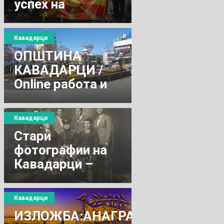
успех на
спортските игри
Кавадарци
ОПШТИНА
КАВАДАРЦИ /
Оnline работа и
достава на
продукти од
Кавадарци
маркети,
Стари
достава на храна
фотографии на
од ресторани
Кавадарци –
Друштвото на
Милан
Кавадарци
Хаџиманов
ИЗЛОЖБА:АНАГРАМИ