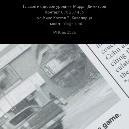
Главен и одговен уредник: Марјан Димитров
Контакт: 078 239 436
ул. Киро Крстев 7 , Кавадарци
е-маил: info@rtk.mk
РТК.мк 2026