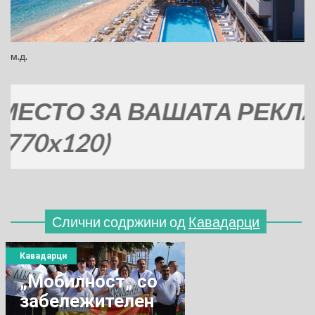
м.д.
 ЗА ВАШАТА РЕКЛАМА
0)
Слични содржини од
Кавадарци
Кавадарци
„Мобилност„ со
забележителен