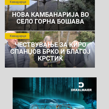
Кавадарци
КОМУНАЛНО УСЛУГИ
НОВА КАМБАНАРИЈА ВО
СЕЛО ГОРНА БОШАВА
Кавадарци
ЧЕСТВУВАЊЕ ЗА КИРО
СПАНЏОВ БРКО И БЛАГОЈ
КРСТИЌ