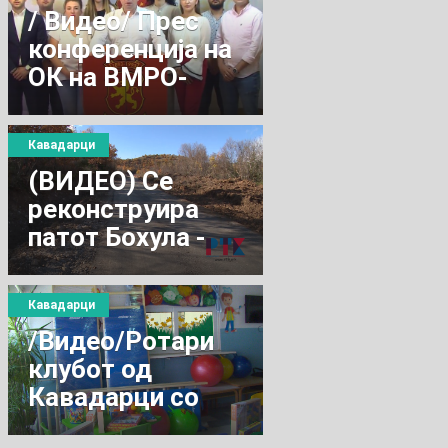
Кавадарци
/ Видео/ Прес
конфeренција на
ОК на ВМРО-
ДПМНЕ-
Кавадарци
Кавадарци
(ВИДЕО) Се
реконструира
патот Бохула -
Крњево
Кавадарци
/Видео/Ротари
клубот од
Кавадарци со
нова дoнација