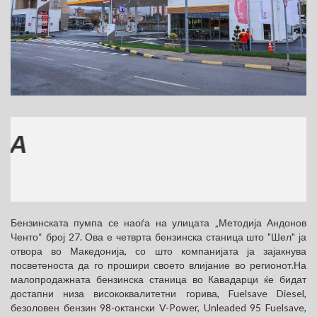
МЕС
(770
Бензинската пумпа се наоѓа на улицата „Методија Андонов
Ченто“ број 27. Ова е четврта бензинска станица што "Шел" ја
отвора во Македонија, со што компанијата ја зајакнува
посветеноста да го прошири своето влијание во регионот.На
малопродажната бензинска станица во Кавадарци ќе бидат
достапни низа висококвалитетни горива, Fuelsave Diesel,
безоловен бензин 98-октански V-Power, Unleaded 95 Fuelsave,