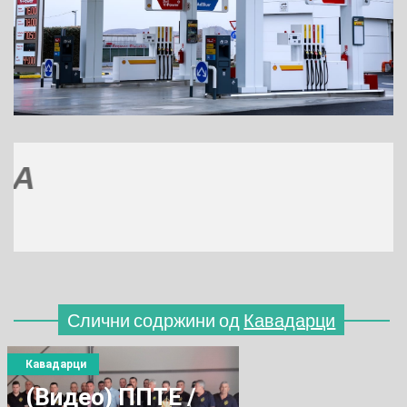
МЕС
(770
Слични содржини од
Кавадарци
Кавадарци
(Видео) ППТЕ /