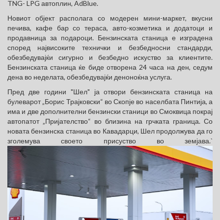
TNG- LPG автоплин, AdBlue.
Новиот објект располага со модерен мини-маркет, вкусни
печива, кафе бар со тераса, авто-козметика и додатоци и
продавница за подароци. Бензинската станица е изградена
според највисоките технички и безбедносни стандарди,
обезбедувајќи сигурно и безбедно искуство за клиентите.
Бензинската станица ќе биде отворена 24 часа на ден, седум
дена во неделата, обезбедувајќи деноноќна услуга.
Пред две години "Шел" ја отвори бензинската станица на
булеварот „Борис Трајковски“ во Скопје во населбата Пинтија, а
има и две дополнителни бензински станици во Смоквица покрај
автопатот „Пријателство“ во близина на грчката граница. Со
новата бензинска станица во Кавадарци, Шел продолжува да го
зголемува своето присуство во земјава.`