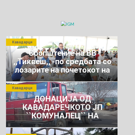
Кавадарци
Соопштение на ВВ
,,Тиквеш,, -по средбата со
лозарите на почетокот на
јули 2026 г.
Кавадарци
ДОНАЦИЈА ОД
КАВАДАРЕЧКОТО ЈП
``КОМУНАЛЕЦ`` НА
РОСОМАНСКОТО ЈАВНО
ПРЕТПРИЈАТИЕ ЗА