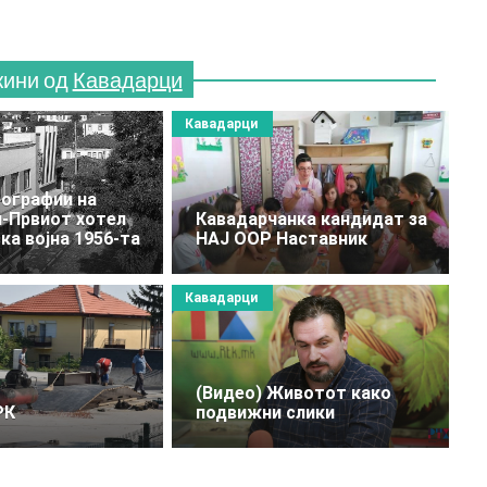
жини од
Кавадарци
Кавадарци
ографии на
-Првиот хотел
Кавадарчанка кандидат за
ка војна 1956-та
НАЈ ООР Наставник
Кавадарци
(Видео) Животот како
РК
подвижни слики