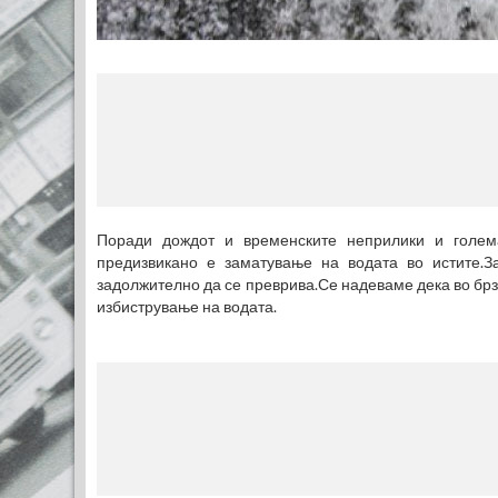
Поради дождот и временските неприлики и голема
предизвикано е заматување на водата во истите.З
задолжително да се преврива.Се надеваме дека во брзо
избистрување на водата.