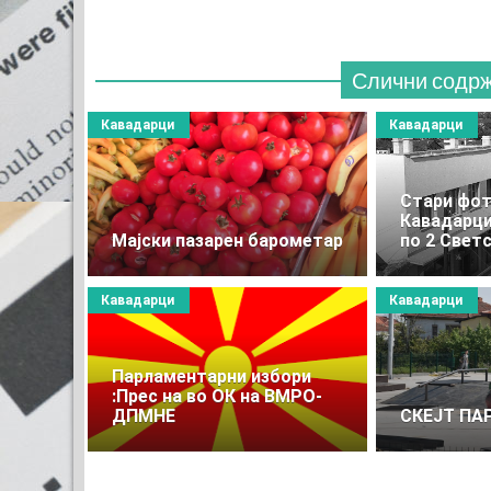
Слични содр
Кавадарци
Кавадарци
Стари фот
Кавадарци
Maјски пазарен барометар
по 2 Светс
Кавадарци
Кавадарци
Парламентарни избори
:Прес на во ОК на ВМРО-
ДПМНЕ
СКЕЈТ ПА