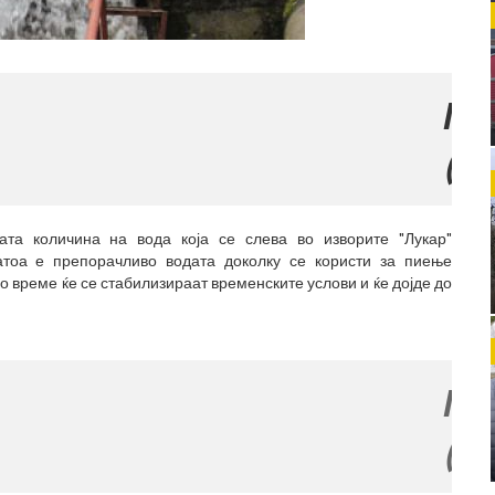
МЕСТО З
(770x120)
та количина на вода која се слева во изворите "Лукар"
атоа е препорачливо водата доколку се користи за пиење
 време ќе се стабилизираат временските услови и ќе дојде до
МЕСТО З
(770x120)