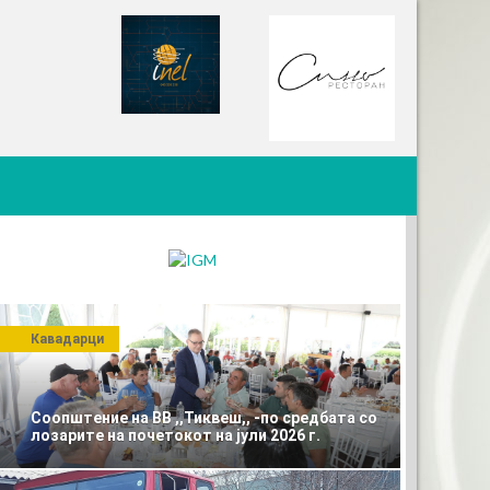
Кавадарци
Соопштение на ВВ ,,Тиквеш,, -по средбата со
лозарите на почетокот на јули 2026 г.