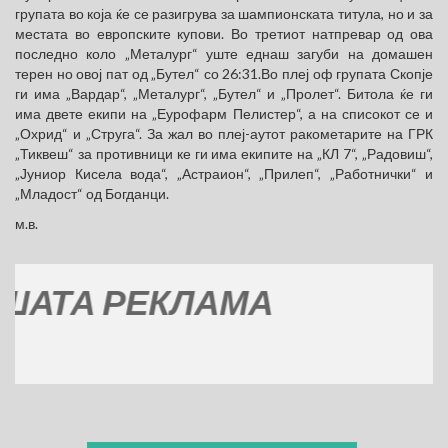
групата во која ќе се разигрува за шампионската титула, но и за
местата во европските купови. Во третиот натпревар од ова
последно коло „Металург“ уште еднаш загуби на домашен
терен но овој пат од „Бутел“ со 26:31.Во плеј оф групата Скопје
ги има „Вардар“, „Металург“, „Бутел“ и „Пролет“. Битола ќе ги
има двете екипи на „Еурофарм Пелистер“, а на списокот се и
„Охрид“ и „Струга“. За жал во плеј-аутот ракометарите на ГРК
„Тиквеш“ за противници ке ги има екипите на „КЛ 7“, „Радовиш“,
„Јуниор Кисела вода“, „Астраион“, „Прилеп“, „Работнички“ и
„Младост“ од Богданци.
м.в.
ТА РЕКЛАМА