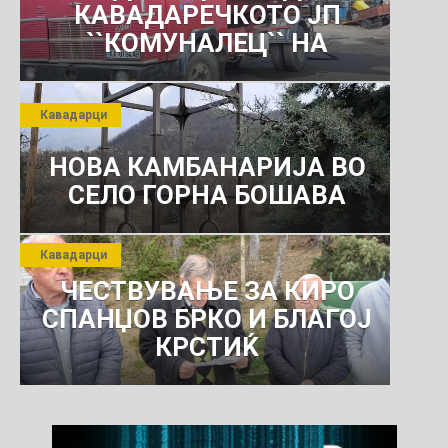
КАВАДАРЕЧКОТО ЈП
``КОМУНАЛЕЦ`` НА
РОСОМАНСКОТО ЈАВНО
ПРЕТПРИЈАТИЕ ЗА
Кавадарци
КОМУНАЛНО УСЛУГИ
НОВА КАМБАНАРИЈА ВО
СЕЛО ГОРНА БОШАВА
Кавадарци
ЧЕСТВУВАЊЕ ЗА КИРО
СПАНЏОВ БРКО И БЛАГОЈ
КРСТИЌ