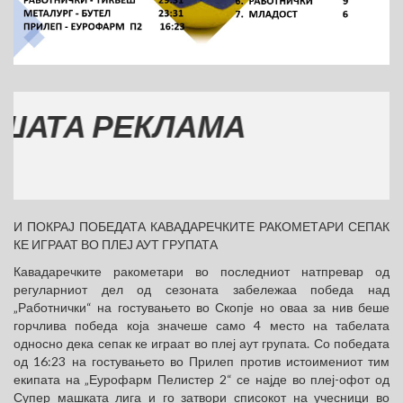
ТА РЕКЛАМА
И ПОКРАЈ ПОБЕДАТА КАВАДАРЕЧКИТЕ РАКОМЕТАРИ СЕПАК
КЕ ИГРААТ ВО ПЛЕЈ АУТ ГРУПАТА
Кавадаречките ракометари во последниот натпревар од
регуларниот дел од сезоната забележаа победа над
„Работнички“ на гостувањето во Скопје но оваа за нив беше
горчлива победа која значеше само 4 место на табелата
односно дека сепак ке играат во плеј аут групата. Со победата
од 16:23 на гостувањето во Прилеп против истоимениот тим
екипата на „Еурофарм Пелистер 2“ се најде во плеј-офот од
Супер машката лига и го затвори списокот на учесници во