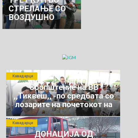
ТРЕТ КУП ВО
СТРЕЛАЊЕ СО
ВОЗДУШНО
ОРУЖЈЕ
Кавадарци
Соопштение на ВВ
,,Тиквеш,, -по средбата со
лозарите на почетокот на
јули 2026 г.
Кавадарци
ДОНАЦИЈА ОД