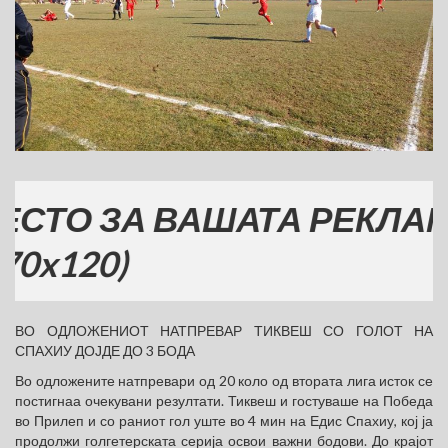
О ЗА ВАШАТА РЕКЛАМА
120)
ВО ОДЛОЖЕНИОТ НАТПРЕВАР ТИКВЕШ СО ГОЛОТ НА
СПАХИУ ДОЈДЕ ДО 3 БОДА
Во одложените натпревари од 20 коло од втората лига исток се
постигнаа очекувани резултати. Тиквеш и гостуваше на Победа
во Прилеп и со раниот гол уште во 4 мин на Едис Спахиу, кој ја
продолжи голгетерската серија освои важни бодови. До крајот