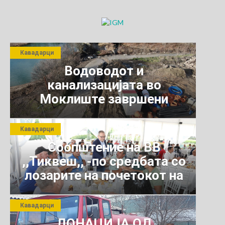
Кавадарци
Водоводот и
канализацијата во
Моклиште завршени
Кавадарци
Соопштение на ВВ
,,Тиквеш,, -по средбата со
лозарите на почетокот на
јули 2026 г.
Кавадарци
ДОНАЦИЈА ОД