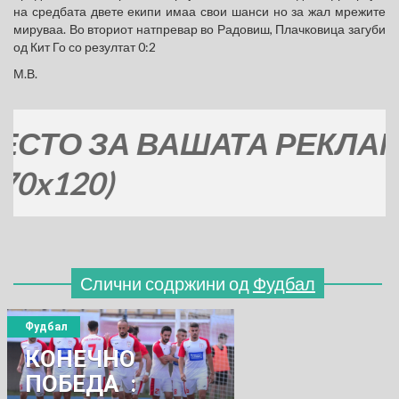
на средбата двете екипи имаа свои шанси но за жал мрежите
мируваа. Во вториот натпревар во Радовиш, Плачковица загуби
од Кит Го со резултат 0:2
М.В.
О ЗА ВАШАТА РЕКЛАМА
120)
Слични содржини од
Фудбал
Фудбал
КОНЕЧНО
ПОБЕДA :