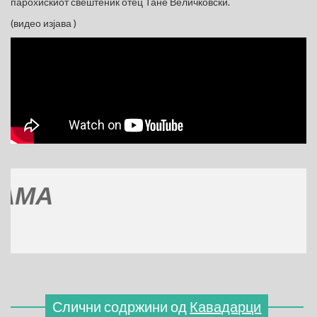
парохискиот свештеник отец Тане Величковски.
(видео изјава )
М
(
Слични содржини од
Кавадарци