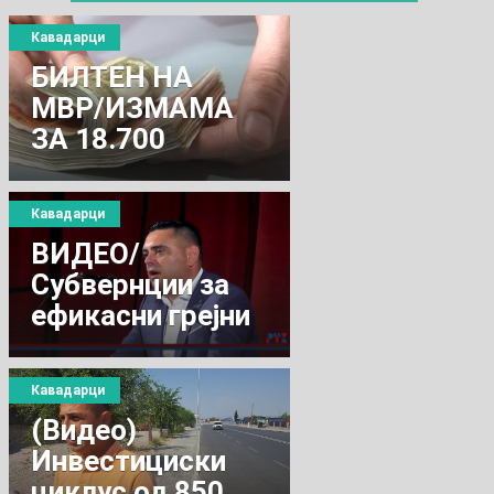
Кавадарци
БИЛТЕН НА
МВР/ИЗМАМА
ЗА 18.700
ДЕНАРИ
Кавадарци
ВИДЕО/
Субвернции за
ефикасни грејни
тела во 2021
Кавадарци
(Видео)
Инвестициски
циклус од 850