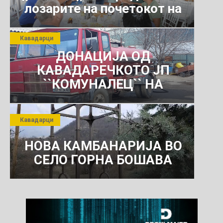
лозарите на почетокот на
јули 2026 г.
Кавадарци
ДОНАЦИЈА ОД
КАВАДАРЕЧКОТО ЈП
``КОМУНАЛЕЦ`` НА
РОСОМАНСКОТО ЈАВНО
ПРЕТПРИЈАТИЕ ЗА
Кавадарци
КОМУНАЛНО УСЛУГИ
НОВА КАМБАНАРИЈА ВО
СЕЛО ГОРНА БОШАВА