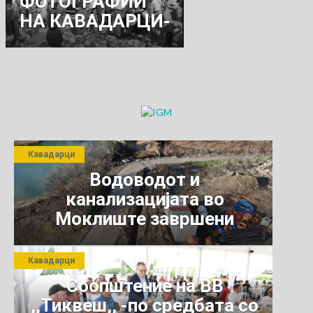
ФОТОГРАФИИ
НА КАВАДАРЦИ-
ПАЗАРОТ
Кавадарци
Водоводот и
канализацијата во
Моклиште завршени
Кавадарци
Соопштение на ВВ
,,Тиквеш,, -по средбата со