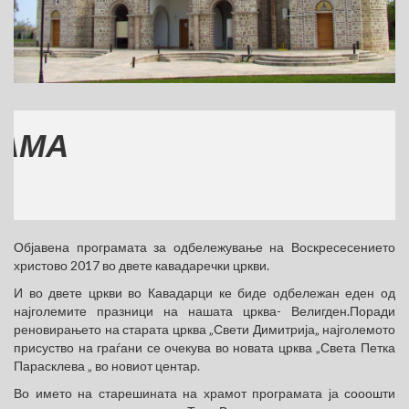
М
(
Објавена програмата за одбележување на Воскресесението
христово 2017 во двете кавадаречки цркви.
И во двете цркви во Кавадарци ке биде одбележан еден од
најголемите празници на нашата црква- Велигден.Поради
реновирањето на старата црква „Свети Димитрија„ најголемото
присуство на граѓани се очекува во новата црква „Света Петка
Парасклева „ во новиот центар.
Во името на старешината на храмот програмата ја сооошти