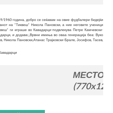
9/1960 година, добро се сеќавам на овие фудбалери бидејќи
анот на “Тиквеш“ Никола Пановски, а ние неговите ученици
квеш“ ги играше во Кавадарци-подвлекува Петре Камчевски-
адарци, и додава:„Врвни имиња во оваа генерација беа: Вуко
, Никола Пановски,Атанас Трајковски-Брале, Јосифов, Тасев,
-Кавадарци
МЕСТО ЗА ВАША
(770x120)