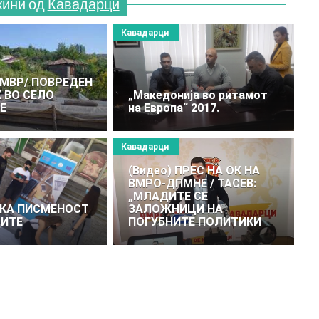
жини од
Кавадарци
Кавадарци
а МВР/ ПОВРЕДЕН
 ВО СЕЛО
„Македонија во ритамот
Е
на Европа“ 2017.
Кавадарци
(Видео) ПРЕС НА ОК НА
ВМРО-ДПМНЕ / ТАСЕВ:
„МЛАДИТЕ СЕ
КА ПИСМЕНОСТ
ЗАЛОЖНИЦИ НА
ДИТЕ
ПОГУБНИТЕ ПОЛИТИКИ