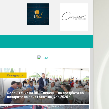
Кавадарци
Соопштение на ВВ ,,Тиквеш,, -по средбата со
лозарите на почетокот на јули 2026 г.