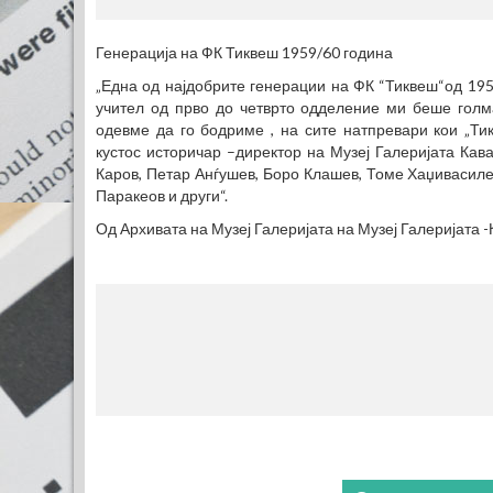
Генерација на ФК Тиквеш 1959/60 година
„Една од најдобрите генерации на ФК “Тиквеш“од 195
учител од прво до четврто одделение ми беше голм
одевме да го бодриме , на сите натпревари кои „Ти
кустос историчар –директор на Музеј Галеријата Кав
Каров, Петар Анѓушев, Боро Клашев, Томе Хаџивасилев
Паракеов и други“.
Од Архивата на Музеј Галеријата на Музеј Галеријата 