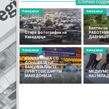
Слични содр
Кавадарци
Кавадарци
Билтен н
Стари фотографии на
РАБОТНИК
Кавадарци
ДАБНИШТ
Кавадарци
Кавадарци
КОЖУВЧAНКА СО
ДОНАЦИЈА НА
ВАКЦИНАЛНИТЕ
ПУНКТОВИ ШИРУМ
МЕДИУМС
МАКЕДОНИЈА
КАЈ МЛА