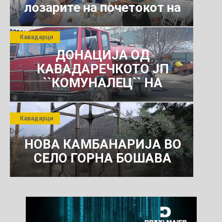
лозарите на почетокот на
јули 2026 г.
Кавадарци
ДОНАЦИЈА ОД
КАВАДАРЕЧКОТО ЈП
``КОМУНАЛЕЦ`` НА
РОСОМАНСКОТО ЈАВНО
ПРЕТПРИЈАТИЕ ЗА
Кавадарци
КОМУНАЛНО УСЛУГИ
НОВА КАМБАНАРИЈА ВО
СЕЛО ГОРНА БОШАВА