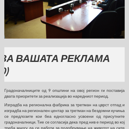
ВАШАТА РЕКЛАМА
Градоначалниците од 9 општини на овој регион ги поставија
двата приоритети за реализација во наредниот период.
Изградба на регионална фабрика за третман на цврст отпад и
изградба на регионален центар за третман на бездомни кучиња
се предлозите кои беа едногласно усвоени од присутните
градоначалници. Тие се согласија дека пред нив е период во кој
треба многу да се работи за подобрување на животот на сите