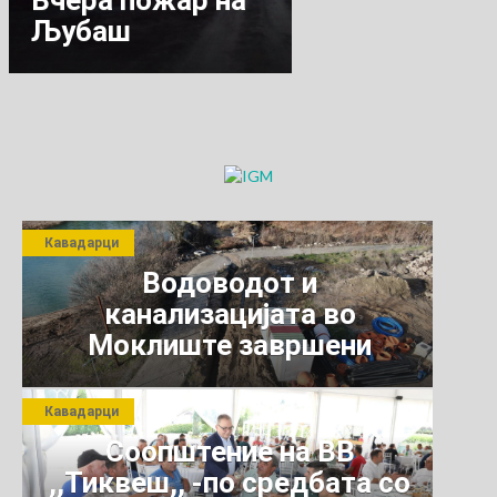
Вчера пожар на
Љубаш
Кавадарци
Водоводот и
канализацијата во
Моклиште завршени
Кавадарци
Соопштение на ВВ
,,Тиквеш,, -по средбата со