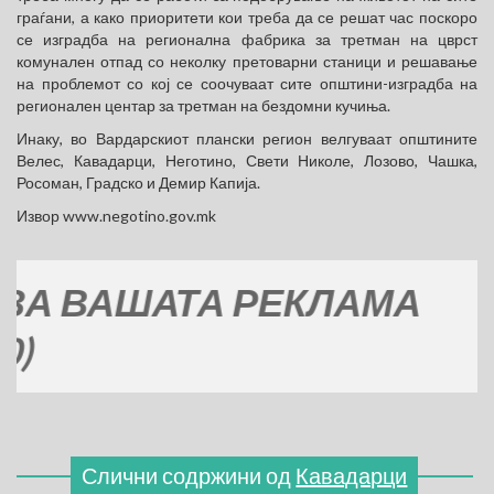
граѓани, а како приоритети кои треба да се решат час поскоро
се изградба на регионална фабрика за третман на цврст
комунален отпад со неколку претоварни станици и решавање
на проблемот со кој се соочуваат сите општини-изградба на
регионален центар за третман на бездомни кучиња.
Инаку, во Вардарскиот плански регион велгуваат општините
Велес, Кавадарци, Неготино, Свети Николе, Лозово, Чашка,
Росоман, Градско и Демир Капија.
Извор www.negotino.gov.mk
ВАШАТА РЕКЛАМА
Слични содржини од
Кавадарци