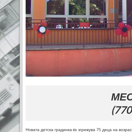
МЕСТО ЗА ВАШАТА
(770x120)
Новата детска градинка ќе згрижува 75 деца на возра