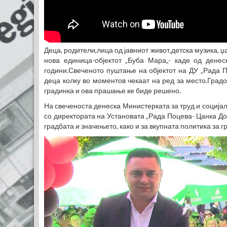
Деца, родители,лица од јавниот живот,детска музика, 
нова единица-објектот „Буба Мара„- каде од дене
години.Свеченото пуштање на објектот на ДУ „Рада П
деца колку во моментов чекаат на ред за место.Градо
градинка и ова прашање ке биде решено.
На свеченоста денеска Министерката за труд и соција
со директората на Установата „Рада Поцева- Цанка До
градбата и значењето, како и за вкупната политика за 