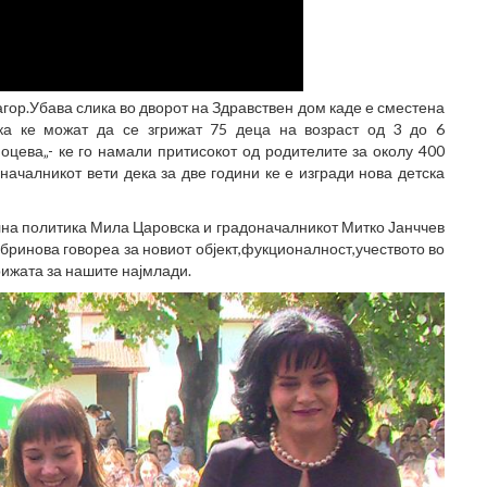
џагор.Убава слика во дворот на Здравствен дом каде е сместена
ска ке можат да се згрижат 75 деца на возраст од 3 до 6
оцева„- ке го намали притисокот од родителите за околу 400
началникот вети дека за две години ке е изгради нова детска
лна политика Мила Царовска и градоначалникот Митко Јанччев
бринова говореа за новиот објект,фукционалност,учеството во
грижата за нашите најмлади.