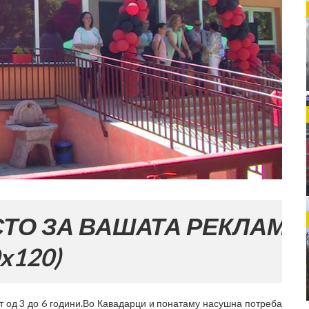
 РЕКЛАМА
ст од 3 до 6 години.Во Кавадарци и понатаму насушна потреба