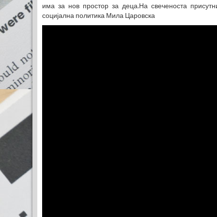
има за нов простор за деца.На свеченоста присутн
социјална политика Мила Царовска