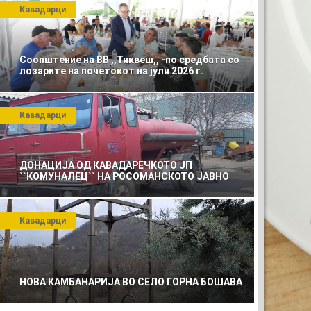
Кавадарци
Соопштение на ВВ ,,Тиквеш,, -по средбата со
лозарите на почетокот на јули 2026 г.
Кавадарци
ДОНАЦИЈА ОД КАВАДАРЕЧКОТО ЈП
``КОМУНАЛЕЦ`` НА РОСОМАНСКОТО ЈАВНО
ПРЕТПРИЈАТИЕ ЗА КОМУНАЛНО УСЛУГИ
Кавадарци
НОВА КАМБАНАРИЈА ВО СЕЛО ГОРНА БОШАВА