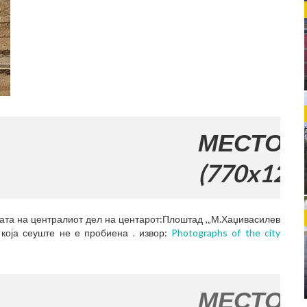
МЕСТО ЗА ВАШ
(770x120)
ата на централиот дел на центарот:Плоштад ,„М.Хаџивасилев
 која сеуште не е пробиена . извор:
Photographs of the city
МЕСТО ЗА ВАШ