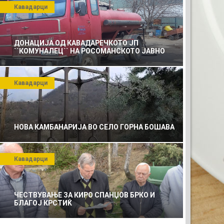
Кавадарци
ДОНАЦИЈА ОД КАВАДАРЕЧКОТО ЈП
``КОМУНАЛЕЦ`` НА РОСОМАНСКОТО ЈАВНО
ПРЕТПРИЈАТИЕ ЗА КОМУНАЛНО УСЛУГИ
Кавадарци
АТА РЕКЛАМА
НОВА КАМБАНАРИЈА ВО СЕЛО ГОРНА БОШАВА
Кавадарци
ЧЕСТВУВАЊЕ ЗА КИРО СПАНЏОВ БРКО И
БЛАГОЈ КРСТИЌ
АТА РЕКЛАМА