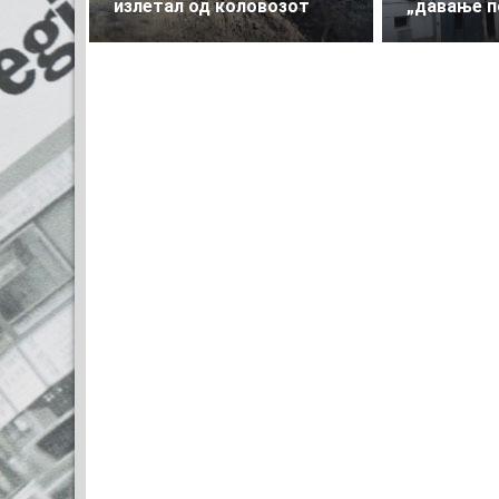
излетал од коловозот
„давање п