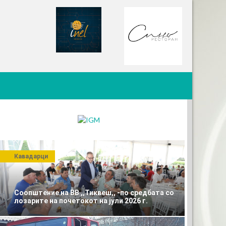
Кавадарци
Соопштение на ВВ ,,Тиквеш,, -по средбата со
лозарите на почетокот на јули 2026 г.