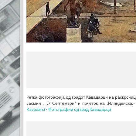
Ретка фотографија од градот Кавадарци на раскрсниц
Јасмин „ „7 Септември“ и почеток на „Илинденска„-
Kavadarci - Фотографии од град Кавадарци