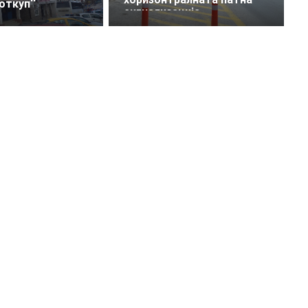
откуп‘‘
сигнализација