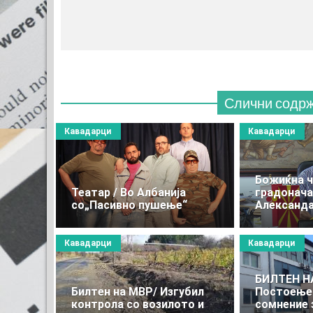
Слични содр
Кавадарци
Кавадарци
Божиќна ч
Театар / Во Албанија
градонач
со„Пасивно пушење“
Александа
Кавадарци
Кавадарци
БИЛТЕН Н
Билтен на МВР/ Изгубил
Постоење 
контрола со возилото и
сомнение 