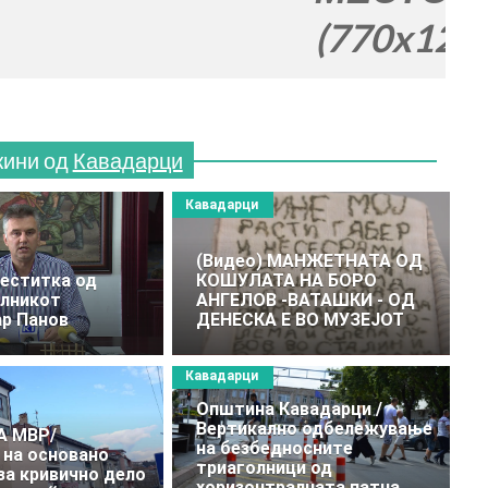
(770x120)
жини од
Кавадарци
Кавадарци
(Видео) МАНЖЕТНАТА ОД
еститка од
КОШУЛАТА НА БОРО
алникот
АНГЕЛОВ -ВАТАШКИ - ОД
р Панов
ДЕНЕСКА Е ВО МУЗЕЈОТ
Кавадарци
Oпштина Кавадарци /
Вертикално одбележување
А МВР/
на безбедносните
на основано
триаголници од
за кривично дело
хоризонтралната патна