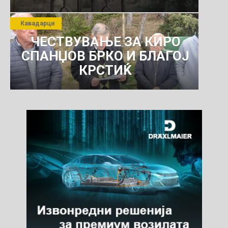
Кавадарци
ЧЕСТВУВАЊЕ ЗА КИРО
СПАНЏОВ БРКО И БЛАГОЈ
КРСТИЌ