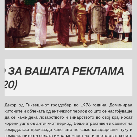
 ВАШАТА РЕКЛАМА
Декор од Тиквешкиот гроздобер во 1976 година. Доминираа
хитоните и облеката од античкиот период со што се настојуваше
да се каже дека лозарството и винарството во овој крај носат
корени уште од античкиот период. Беше атрактивен и саемот на
земјоделски производи каде што не само кавадарчани, туку и
земјоделците од селата имаа можност да ги претстават своите