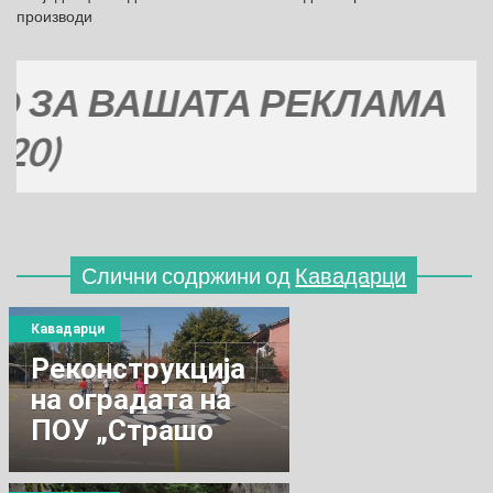
производи
 ВАШАТА РЕКЛАМА
Слични содржини од
Кавадарци
Кавадарци
Реконструкција
на оградата на
ПОУ „Страшо
Пинџур“-Возарци