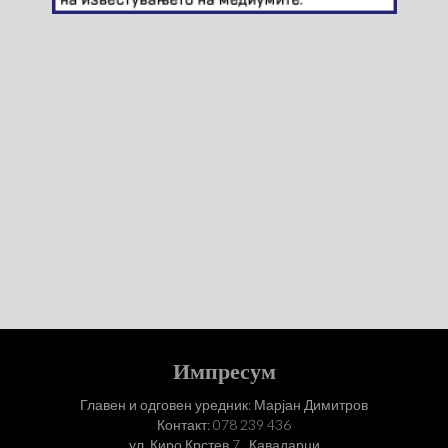
Импресум
Главен и одговен уредник: Марјан Димитров
Контакт: 078 239 436
ул. Киро Крстев 7 , Кавадарци