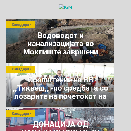
ДПМНЕ
КАВАДАРЦИ
Кавадарци
Водоводот и
канализацијата во
Моклиште завршени
Кавадарци
Соопштение на ВВ
,,Тиквеш,, -по средбата со
лозарите на почетокот на
јули 2026 г.
Кавадарци
ДОНАЦИЈА ОД