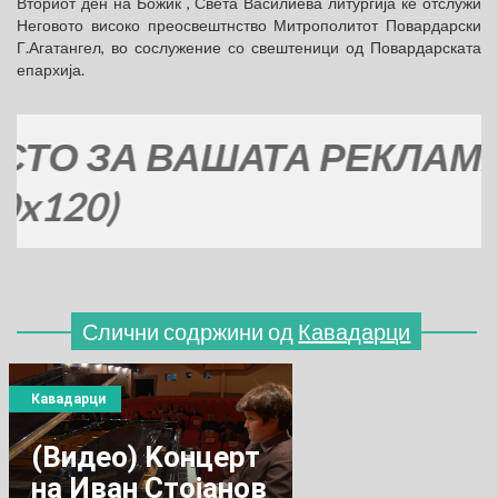
Вториот ден на Божиќ , Света Василиева литургија ќе отслужи
Неговото високо преосвештнство Митрополитот Повардарски
Г.Агатангел, во сослужение со свештеници од Повардарската
епархија.
 ЗА ВАШАТА РЕКЛАМА
0)
Слични содржини од
Кавадарци
Кавадарци
(Видео) Koнцерт
на Иван Стојанов