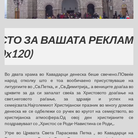
 ЗА ВАШАТА РЕКЛАМА
0)
Во двата храма во Кавадарци денеска беше свечено.ПОвеќе
народ отколку што е тоа вообичаено присуствуваше на
литургиите во „Св.Петка„ и „Св.Димитрија„, а вениците доаѓаа во
црквите за да си запалат свеќа за Христовото доаѓање на
свет,неговото раѓање, за здравје и успех на
семејсвата.Најголемиот Христијански празник во многу домови
денеска ке се одбележи со ручек во кругот на семејството, во
христијанска атмосфера.Од овој ден христијаните се
поздравуваат со „Христос се Роди-Навистина се Роди„.
Утре во Црквата Света Параскева Петка „ во Кавадарци на