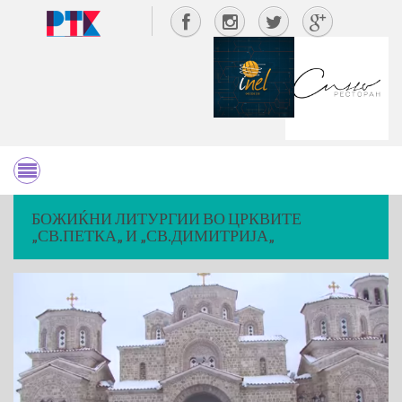
БОЖИЌНИ ЛИТУРГИИ ВО ЦРКВИТЕ
„СВ.ПЕТКА„ И „СВ.ДИМИТРИЈА„