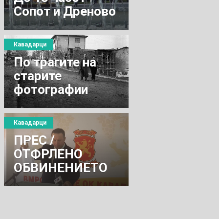
Сопот и Дреново
без вода
Кавадарци
По трагите на
старите
фотографии
Кавадарци
ПРЕС /
ОТФРЛЕНО
ОБВИНЕНИЕТО
ПРОТИВ
ПРЕТСЕДАТЕЛОТ
НА ОК НА ВМРО