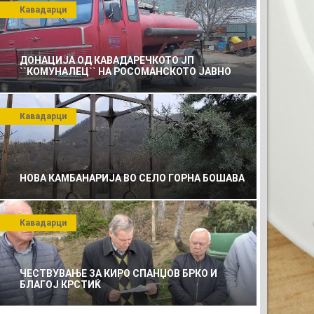
Кавадарци
ДОНАЦИЈА ОД КАВАДАРЕЧКОТО ЈП
``КОМУНАЛЕЦ`` НА РОСОМАНСКОТО ЈАВНО
ПРЕТПРИЈАТИЕ ЗА КОМУНАЛНО УСЛУГИ
Кавадарци
НОВА КАМБАНАРИЈА ВО СЕЛО ГОРНА БОШАВА
Кавадарци
ЧЕСТВУВАЊЕ ЗА КИРО СПАНЏОВ БРКО И
БЛАГОЈ КРСТИЌ