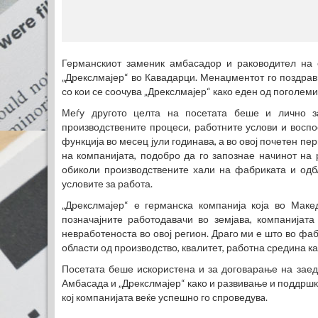
(770x120
Германскиот заменик амбасадор и раководител на 
„Дрекслмајер“ во Кавадарци. Менаџментот го поздрав
со кои се соочува „Дрекслмајер“ како еден од поголеми
Меѓу другото целта на посетата беше и лично з
производствените процеси, работните услови и воспос
функција во месец јули годинава, а во овој почетен п
на компанијата, подобро да го запознае начинот на
обиколи производствените хали на фабриката и одб
условите за работа.
„Дрекслмајер“ е германска компанија која во Маке
позначајните работодавачи во земјава, компанијат
невработеноста во овој регион. Драго ми е што во фа
области од производство, квалитет, работна средина как
Посетата беше искористена и за договарање на заед
Амбасада и „Дрекслмајер“ како и развивање и поддршк
кој компанијата веќе успешно го спроведувa.