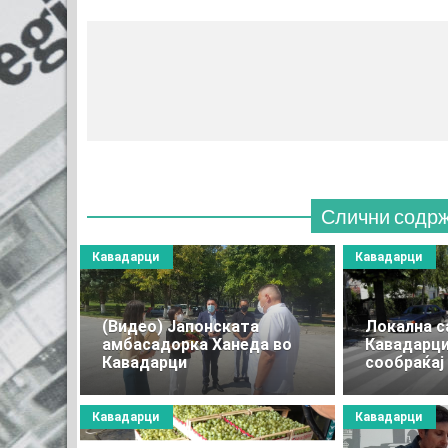
МЕСТО 
(770x120
Слични содр
Кавадарци
Кавадарци
(Видео) Јапонската
Локална с
амбасадорка Ханеда во
Кавадарци
Кавадарци
сообраќај 
Кавадарци
Кавадарци