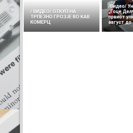
/Видео/ У
/ ВИДЕО/ ОТКУП НА
„Гоце Делч
ТРПЕЗНО ГРОЗЈЕ ВО KAВ
првиот уп
КОМЕРЦ
август до