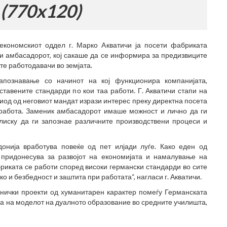
)
економскиот оддел г. Марко Aкватичи ја посети фабриката
и амбасадорот, кој сакаше да се информира за предизвиците
те работодавачи во земјата.
апознавање со начинот на кој функционира компанијата,
тавените стандарди по кои таа работи. Г. Акватичи стапи на
ериод од неговиот мандат изрази интерес преку директна посета
 работа. Заменик амбасадорот имаше можност и лично да ги
лиску да ги запознае различните производствени процеси и
донија вработува повеќе од пет илјади луѓе. Како еден од
а придонесува за развојот на економијата и намалување на
бриката се работи според високи германски стандарди во сите
о и безбедност и заштита при работата“, нагласи г. Акватичи.
нички проекти од хуманитарен карактер помеѓу Германската
а на моделот на дуалното образование во средните училишта,