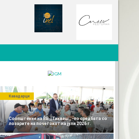
Кавадарци
Соопштение на ВВ ,,Тиквеш,, -по средбата со
лозарите на почетокот на јули 2026 г.