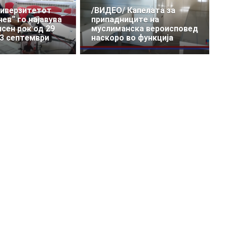
ниверзитетот
/ВИДЕО/ Капелата за
ев“ го најавува
припадниците на
исен рок од 29
муслиманска вероисповед
 3 септември
наскоро во функција