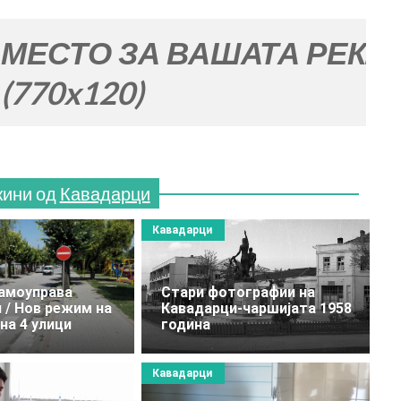
ЗА ВАШАТА РЕКЛАМА
)
жини од
Кавадарци
Кавадарци
амоуправа
Стари фотографии на
 / Нов режим на
Кавадарци-чаршијата 1958
на 4 улици
година
Кавадарци