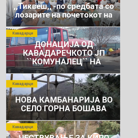
,,Тиквеш,, -по средбата со
лозарите на почетокот на
јули 2026 г.
Кавадарци
ДОНАЦИЈА ОД
КАВАДАРЕЧКОТО ЈП
``КОМУНАЛЕЦ`` НА
РОСОМАНСКОТО ЈАВНО
ПРЕТПРИЈАТИЕ ЗА
Кавадарци
КОМУНАЛНО УСЛУГИ
НОВА КАМБАНАРИЈА ВО
СЕЛО ГОРНА БОШАВА
Кавадарци