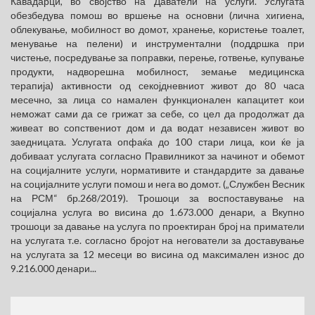
Кавадарци, во својство на Даватели на услуги. Услугата
обезбедува помош во вршење на основни (лична хигиена,
облекување, мобилност во домот, хранење, користење тоалет,
менување на пелени) и инструментални (поддршка при
чистење, посредување за поправки, перење, готвење, купување
продукти, надворешна мобилност, земање медицинска
терапија) активности од секојдневниот живот до 80 часа
месечно, за лица со намален функционален капацитет кои
неможат сами да се грижат за себе, со цел да продолжат да
живеат во сопствениот дом и да водат независен живот во
заедницата. Услугата опфаќа до 100 стари лица, кои ќе ја
добиваат услугата согласно Правилникот за начинот и обемот
на социјалните услуги, нормативите и стандардите за давање
на социјалните услуги помош и нега во домот. („Службен Весник
на РСМ“ бр.268/2019). Трошоци за воспоставување на
социјална услуга во висина до 1.673.000 денари, а Вкупно
трошоци за давање на услуга по проектиран број на приматели
на услугата т.е. согласно бројот на негователи за доставување
на услугата за 12 месеци во висина од максимален износ до
9.216.000 денари...