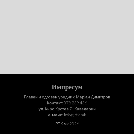
Импресум
Главен и одговен уредник: Марјан Димитров
Контакт: 078 239 436
ул. Киро Крстев 7 , Кавадарци
е-маил: info@rtk.mk
РТК.мк 2026