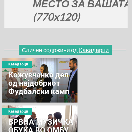
МЕСТО ЗА ВАШАТА РЕ
(770x120)
Слични содржини од
Кавадарци
Кавадарци
Кожувчанка дел
од најдобриот
Фудбалски камп
на Реал Мадрид
Кавадарци
ВРВНА МУЗИЧКА
ОБУКА ВО ОМБУ