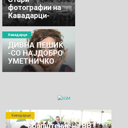
фотографии на
Кавадарци-
Младински дом
Кавадарци
ДИВНА ПЕШИЌ
-СО НАЈДОБРО
УМЕТНИЧКО
ДЕЛО ВО
АМЕРИКА
Кавадарци
Соопштение на ВВ