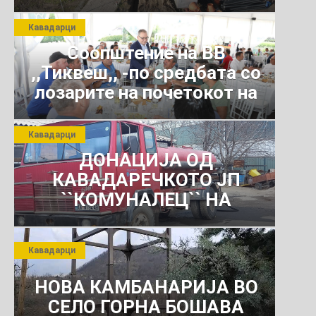
Кавадарци
Соопштение на ВВ
,,Тиквеш,, -по средбата со
лозарите на почетокот на
јули 2026 г.
Кавадарци
ДОНАЦИЈА ОД
КАВАДАРЕЧКОТО ЈП
``КОМУНАЛЕЦ`` НА
РОСОМАНСКОТО ЈАВНО
ПРЕТПРИЈАТИЕ ЗА
Кавадарци
КОМУНАЛНО УСЛУГИ
НОВА КАМБАНАРИЈА ВО
СЕЛО ГОРНА БОШАВА