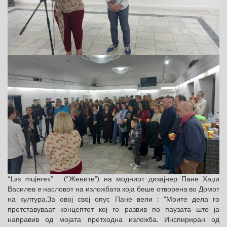
“Las mujeres” - (“Жените”) на модниот дизајнер Пане Хаџи
Василев е насловот на изложбата која беше отворена во Домот
на култура.За овој свој опус Пане вели : "Моите дела го
претставуваат концептот кој го развив по паузата што ја
направив од мојата претходна изложба. Инспириран од