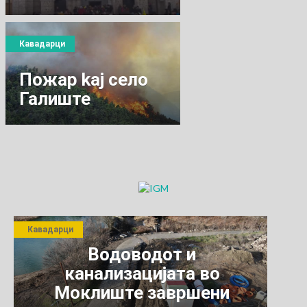
„Св.Петка„ и
„Св.Димитрија„
Кавадарци
Пожар kaj село
Галиште
Кавадарци
Водоводот и
канализацијата во
Моклиште завршени