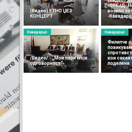
(Видео) Д
-ТРЕЈД- Н
(Видео) ЕТНО ЏЕЗ
возило за
КОНЦЕРТ
-Кавадарц
Кавадарци
Кавадарци
Филипче о
повикувам
спротивст
/Видео/ - „Мои пари моја
кои сакаа
одговорност“-
поделена