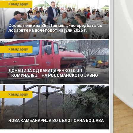
Кавадарци
Соопштение на ВВ ,,Тиквеш,, -по средбата со
лозарите на почетокот на јули 2026 г.
Кавадарци
ДОНАЦИЈА ОД КАВАДАРЕЧКОТО ЈП
``КОМУНАЛЕЦ`` НА РОСОМАНСКОТО ЈАВНО
ПРЕТПРИЈАТИЕ ЗА КОМУНАЛНО УСЛУГИ
Кавадарци
НОВА КАМБАНАРИЈА ВО СЕЛО ГОРНА БОШАВА