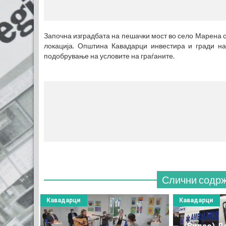
Започна изградбата на пешачки мост во село Марена с
локација. Општина Кавадарци инвестира и гради на
подобрување на условите на граѓаните.
Слични содр
Кавадарци
Кавадарци