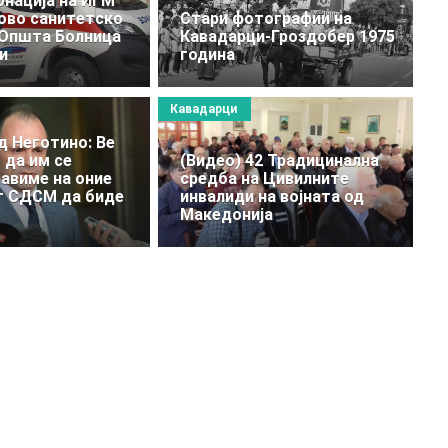
онација на ИГМ
ово санитетско
Стари фотографии на
 Општа Болница
Кавадарци-Гроздобер 1975
и
година
Кавадарци
д Неготино: Ве
 да им се
(Видео) 42 Традицинална
авиме на оние
средба на Цивилните
т СДСМ да биде
инвалиди на војната од
Македонија