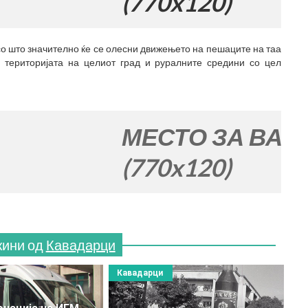
(770x120)
о што значително ќе се олесни движењето на пешаците на таа
 територијата на целиот град и руралните средини со цел
МЕСТО ЗА ВАШАТА РЕ
(770x120)
жини од
Кавадарци
Кавадарци