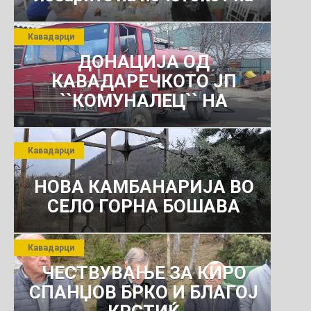
јули 2026 г.
Кавадарци
ДОНАЦИЈА ОД
КАВАДАРЕЧКОТО ЈП
``КОМУНАЛЕЦ`` НА
РОСОМАНСКОТО ЈАВНО
ПРЕТПРИЈАТИЕ ЗА
Кавадарци
КОМУНАЛНО УСЛУГИ
НОВА КАМБАНАРИЈА ВО
СЕЛО ГОРНА БОШАВА
Кавадарци
ЧЕСТВУВАЊЕ ЗА КИРО
СПАНЏОВ БРКО И БЛАГОЈ