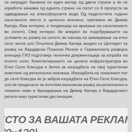
се изградат банкини по еден метар од двете страни а ќе се
изработи канавка од едната страна на патот со 6 пропусти за
одведување на атмосферските води. Од педесеттите години
населеното место е целосно иселено, претежно во Демир
Капија. Има интерес, и тенденција на враќање на населението
во селото. Овој интерес би влијаел во подобрувањето на
условите за развој на селото во насока на заживување на етно
село затоа што Општина Демир Капија заедно со Центарот за
развој на Вардарски Плански Регион и Германската развојна
агенција ГИЗ подготвија техничка документација за изграба на
етното село. Комплетирањето на целата инфраструктура во
Етно Село Клисура е битно за изградбата на овој туристички
комплекс од регионално значење. Изградбата на локалниот пат
до село Клисура ќе ја забрза изградбата на Етно Село Клисура,
што ќе придонесе за поголем економски развој на регионално и
локално ниво и брендирање на Демир Капија и Вардарскиот
регион како туристички дестинации.
О ЗА ВАШАТА РЕКЛАМА