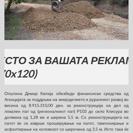
О ЗА ВАШАТА РЕКЛАМА
20)
Општина Демир Капија обезбеди финансиски средства од
Агенцијата за поддршка на земјоделието и руралниот развој во
висина од 8.915.310,00 ден. за реконструкција на дел од
локален пат од (регионалниот пат) Р103 до село Клисура во
должина од 1,28 км и ширина 5,5 м. Со реконструкцијата на
патот ќе се изврши проширување на патот, тампонирање и
асфалтирање на коловозот со широчина од 3,5 м. Исто така ќе